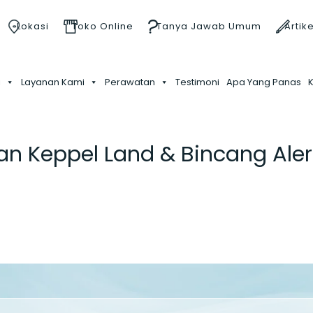
Lokasi
Toko Online
Tanya Jawab Umum
Artike
i
Layanan Kami
Perawatan
Testimoni
Apa Yang Panas
an Keppel Land
&
Bincang Aler