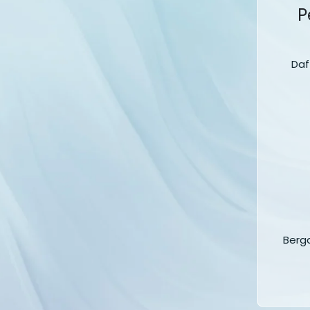
P
Daf
Berg