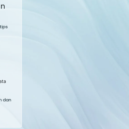
an
tips
ata
n dan